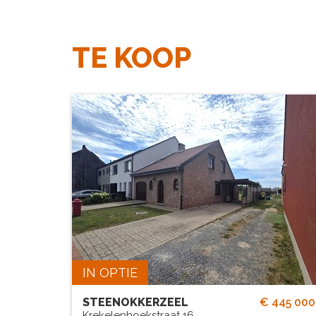
TE KOOP
Deze woning staat in optie tot 
augustus 2026.
# SLPK.
TUIN?
3
Ja
GARAGE?
Ja
IN OPTIE
STEENOKKERZEEL
€ 445 000
Krekelenhoekstraat 16