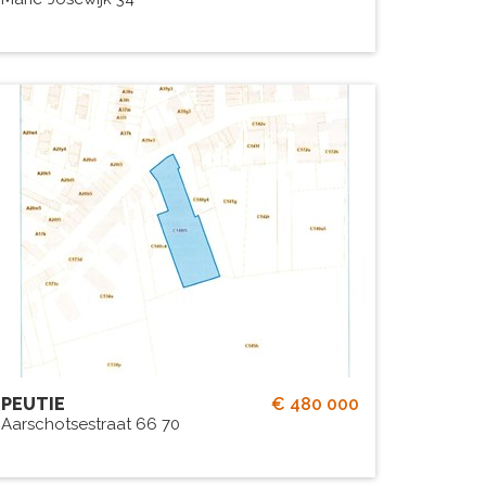
Verkocht : Bouwgrond voor 3
woningen
PEUTIE
€ 480 000
Aarschotsestraat 66 70