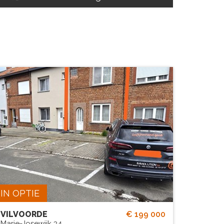
eze woning staat is optie tot 24
augustus 2026.
BEW. OPP.
# SLPK.
90 m²
3
IN OPTIE
VILVOORDE
€ 199 000
Marie-Josewijk 34