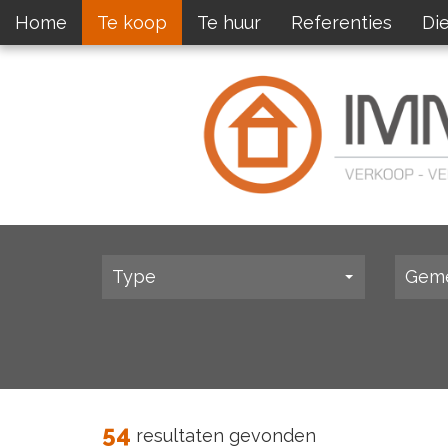
Home
Te koop
Te huur
Referenties
Di
Type
Gem
54
resultaten gevonden