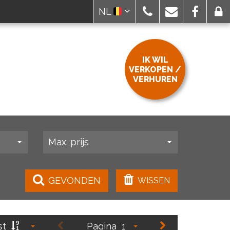
NL
IK WIL
VERKOPEN /
VERHUREN
Max. prijs
GEVONDEN
WISSEN
st
Pagina
1