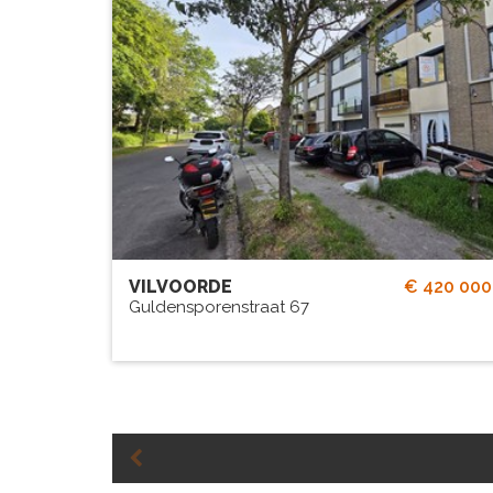
Gesloten bebouwing (bel-étag
in rustige woonwijk.
# SLPK.
TUIN?
3
Ja
GARAGE?
Ja
VILVOORDE
€ 420 000
Guldensporenstraat 67