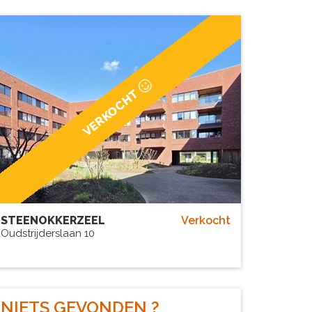
VERKOCHT
STEENOKKERZEEL
Verkocht
Oudstrijderslaan 10
NIETS
GEVONDEN
?