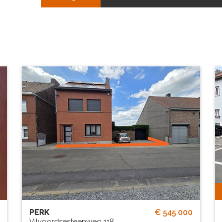
Een Steenweg die geen
28
Steenweg is maar wel een rustige
D
weg...
BEW. OPP.
# SLPK.
170 m²
4
TUIN?
Ja
PERK
€ 545 000
Vilvoordsesteenweg 118