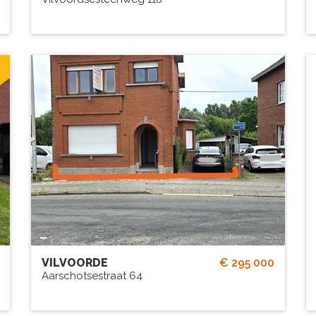
Half open bebouwing...op te
frissen...
BEW. OPP.
# SLPK.
96 m²
3
TUIN?
GARAGE?
Ja
Ja
VILVOORDE
€ 295 000
Aarschotsestraat 64