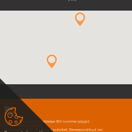
Vastgoedmakelaar-bemiddelaar BIV nummer 505322
BTW-BE 0806.564.502
BIV België Toezichthoudende autoriteit: Beroepsinstituut van