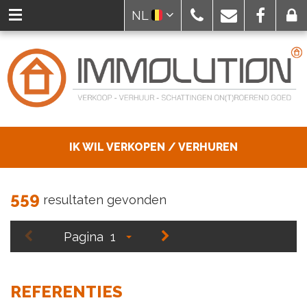
NL
IK WIL VERKOPEN / VERHUREN
559
resultaten gevonden
Pagina
1
REFERENTIES