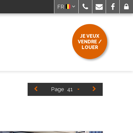
FR
JE VEUX
VENDRE /
LOUER
Page
41