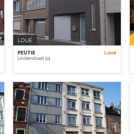
LOUÉ
PEUTIE
Loué
Lindenstraat 54