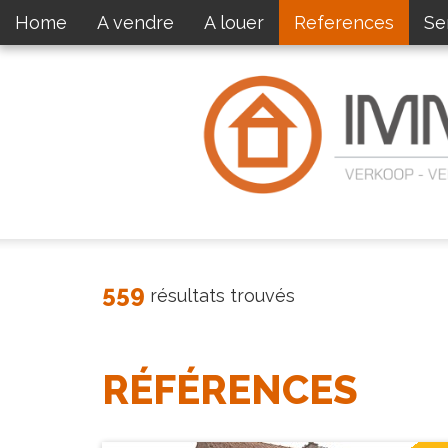
Home
A vendre
A louer
References
Se
559
résultats trouvés
RÉFÉRENCES