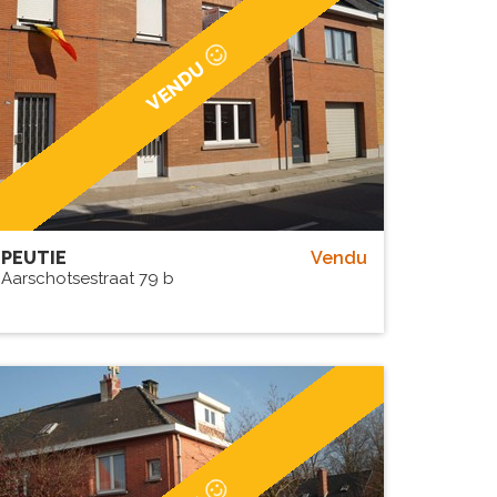
VENDU
PEUTIE
Vendu
Aarschotsestraat 79 b