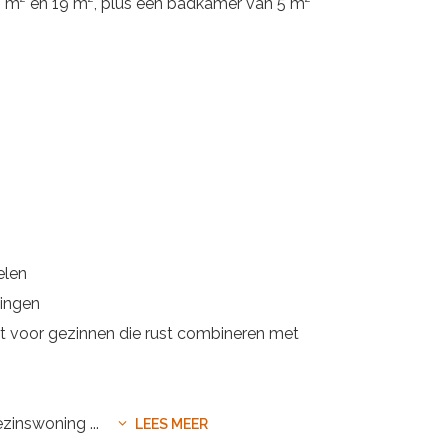
3 m² en 19 m², plus een badkamer van 5 m²
elen
ningen
ct voor gezinnen die rust combineren met
gezinswoning
...
LEES MEER