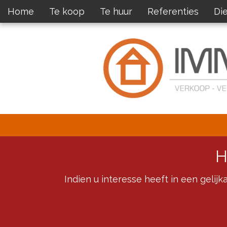
Home
Te koop
Te huur
Referenties
Di
H
Indien u interesse heeft in een gelij