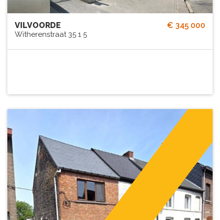
VILVOORDE
€ 345 000
Witherenstraat 35 1 5
75 m²
1
Ja