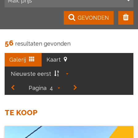
Max. prijs
GEVONDEN
56
resultaten gevonden
Galerij
Kaart
Nieuwste eerst
Pagina
4
TE KOOP