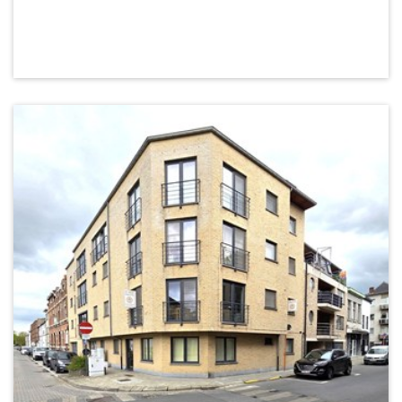
135 m²
3
Ja
Ja