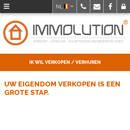
NL
IK WIL VERKOPEN / VERHUREN
UW EIGENDOM VERKOPEN IS EEN
GROTE STAP.