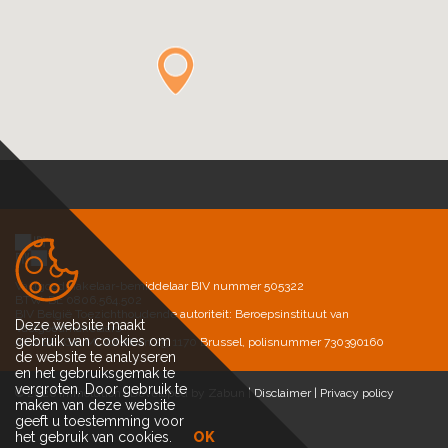
Vastgoedmakelaar-bemiddelaar BIV nummer 505322
BTW-BE 0806.564.502
BIV België Toezichthoudende autoriteit: Beroepsinstituut van
Deze website maakt
Vastgoedmakelaars
gebruik van cookies om
AXA BELGIUM, Vorstlaan 25, 1170 Brussel, polisnummer 730390160
de website te analyseren
en het gebruiksgemak te
vergroten. Door gebruik te
© 2026 Immolution |
Developed by Zabun
|
Disclaimer
|
Privacy policy
maken van deze website
geeft u toestemming voor
het gebruik van cookies.
OK