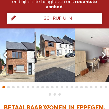
en blijf op de hoogte van ons
recentste
aanbod
.
SCHRIJF U IN
BETAALBAAR WONEN IN EPPEGEM.