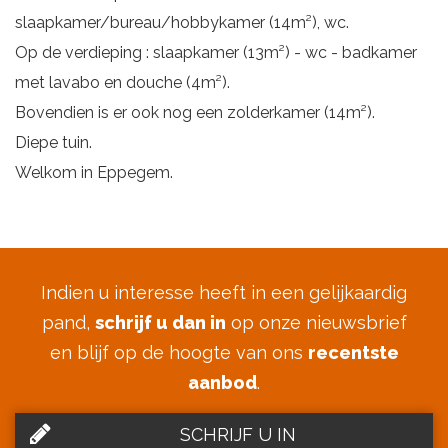
slaapkamer/bureau/hobbykamer (14m²), wc.
Op de verdieping : slaapkamer (13m²) - wc - badkamer
met lavabo en douche (4m²).
Bovendien is er ook nog een zolderkamer (14m²).
Diepe tuin.
Welkom in Eppegem.
Indien u interesse heeft in een gelijkaardig
pand,
schrijf u dan in
op onze nieuwsbrief
en blijf op de hoogte van ons
recentste
aanbod
.
SCHRIJF U IN