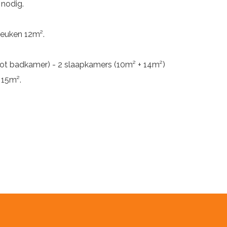
 nodig.
keuken 12m².
tot badkamer) - 2 slaapkamers (10m² + 14m²)
 15m².