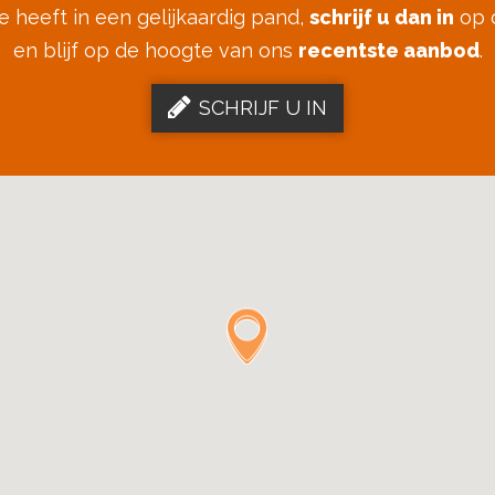
se heeft in een gelijkaardig pand,
schrijf u dan in
op 
en blijf op de hoogte van ons
recentste aanbod
.
SCHRIJF U IN