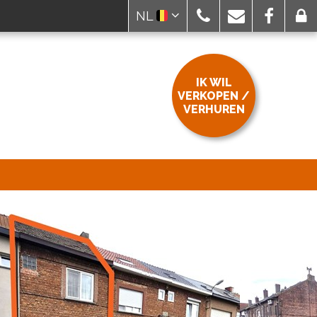
NL
IK WIL
VERKOPEN /
VERHUREN