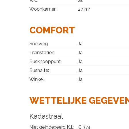
WC:
Ja
Woonkamer:
27 m²
COMFORT
Snelweg:
Ja
Treinstation:
Ja
Busknooppunt:
Ja
Bushalte:
Ja
Winkel:
Ja
WETTELIJKE GEGEVE
Kadastraal
Niet geïndexeerd K.I.:
€ 374