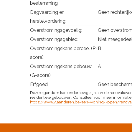
bestemming:
Dagvaarding en
Geen rechterlij
herstelvordering:
Overstromingsgevoelig:
Geen overstrom
Overstromingsgebied:
Niet meegedee
Overstromingskans perceel (P-
B
score):
Overstromingskans gebouw
A
(G-score):
Erfgoed:
Geen bescherm
Deze eigendom kan onderhevig zijn aan de renovatiever
residentiële gebouwen. Consulteer voor meer informatie
https://www.vlaanderen.be/een-woning-kopen/renovati