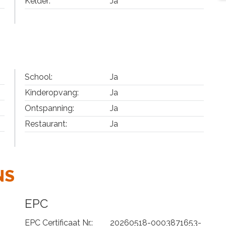
Kelder:
Ja
School:
Ja
Kinderopvang:
Ja
Ontspanning:
Ja
Restaurant:
Ja
NS
EPC
EPC Certificaat Nr.:
20260518-0003871653-