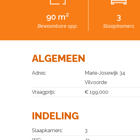
90 m²
3
Bewoonbare opp.
Slaapkamers
ALGEMEEN
Adres:
Marie-Josewijk 34
Vilvoorde
Vraagprijs:
€ 199.000
INDELING
Slaapkamers:
3