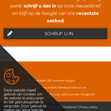
pand,
schrijf u dan in
op onze nieuwsbrief
en blijf op de hoogte van ons
recentste
aanbod
.
SCHRIJF U IN
Vastgoedmakelaar-bemiddelaar BIV nummer 505322
BTW-BE 0806.564.502
BIV België Toezichthoudende autoriteit: Beroepsinstituut van
Deze website maakt
Vastgoedmakelaars
gebruik van cookies om
AXA BELGIUM, Vorstlaan 25, 1170 Brussel, polisnummer 730390160
de website te analyseren
en het gebruiksgemak te
vergroten. Door gebruik te
© 2026 Immolution |
Developed by Zabun
|
Disclaimer
|
Privacy policy
maken van deze website