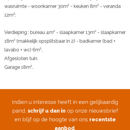
wasruimte - woonkamer 30m² - keuken 8m² - veranda
12m²;
Verdieping : bureau 4m² - slaapkamer 13m² - slaapkamer
18m² (makkelijk opsplitsbaar in 2) - badkamer (bad +
lavabo + wc) 6m².
Afgesloten tuin.
Garage 18m².
Indien u interesse heeft in een gelijkaardig
pand,
schrijf u dan in
op onze nieuwsbrief
en blijf op de hoogte van ons
recentste
aanbod
.