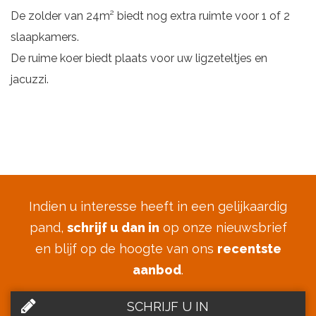
De zolder van 24m² biedt nog extra ruimte voor 1 of 2
slaapkamers.
De ruime koer biedt plaats voor uw ligzeteltjes en
jacuzzi.
Indien u interesse heeft in een gelijkaardig
pand,
schrijf u dan in
op onze nieuwsbrief
en blijf op de hoogte van ons
recentste
aanbod
.
SCHRIJF U IN