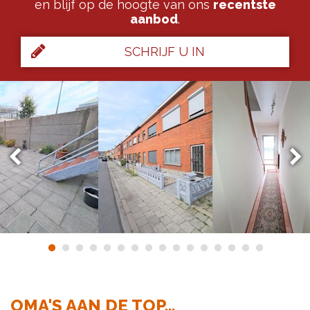
en blijf op de hoogte van ons
recentste
aanbod
.
SCHRIJF U IN
OMA'S AAN DE TOP...