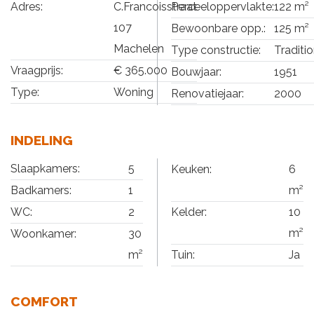
Adres:
C.Francoisstraat
Perceeloppervlakte:
122 m²
107
Bewoonbare opp.:
125 m²
Machelen
Type constructie:
Traditi
Vraagprijs:
€ 365.000
Bouwjaar:
1951
Type:
Woning
Renovatiejaar:
2000
INDELING
Slaapkamers:
5
Keuken:
6
m²
Badkamers:
1
Kelder:
10
WC:
2
m²
Woonkamer:
30
Tuin:
Ja
m²
COMFORT