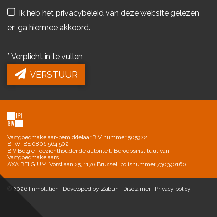
Ik heb het
privacybeleid
van deze website gelezen
en ga hiermee akkoord.
*
Verplicht in te vullen
VERSTUUR
Vastgoedmakelaar-bemiddelaar BIV nummer 505322
BTW-BE 0806.564.502
BIV België Toezichthoudende autoriteit: Beroepsinstituut van
Vastgoedmakelaars
AXA BELGIUM, Vorstlaan 25, 1170 Brussel, polisnummer 730390160
© 2026 Immolution |
Developed by Zabun
|
Disclaimer
|
Privacy policy