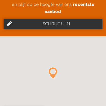
en blijf op de hoogte van ons
recentste
aanbod
.
SCHRIJF U IN