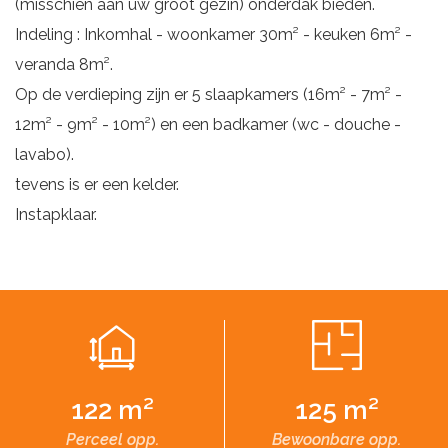
(misschien aan uw groot gezin) onderdak bieden.
Indeling : Inkomhal - woonkamer 30m² - keuken 6m² -
veranda 8m².
Op de verdieping zijn er 5 slaapkamers (16m² - 7m² -
12m² - 9m² - 10m²) en een badkamer (wc - douche -
lavabo).
tevens is er een kelder.
Instapklaar.
122 m²
125 m²
Perceel opp.
Bewoonbare opp.