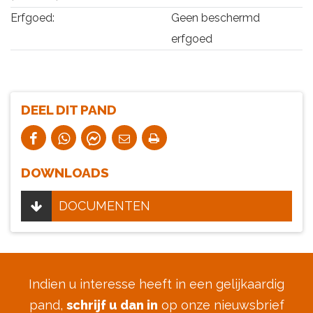
Erfgoed:
Geen beschermd
erfgoed
DEEL DIT PAND
DOWNLOADS
DOCUMENTEN
Indien u interesse heeft in een gelijkaardig
pand,
schrijf u dan in
op onze nieuwsbrief