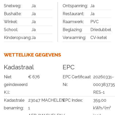
Snelweg:
Ja
Ontspanning:
Ja
Bushalte:
Ja
Restaurant:
Ja
Winkel:
Ja
Raamwerk:
PVC
School:
Ja
Beglazing:
Driedubbel
Kinderopvang:
Ja
Verwarming:
CV-ketel
WETTELIJKE GEGEVENS
Kadastraal
EPC
Niet
€ 676
EPC Certificaat
20260331-
geïndexeerd
Nr.:
000383735
K.I.:
RES-1
Kadastrale
23047 MACHELEN
EPC Index:
359,00
benaming:
1
kWh/(m²