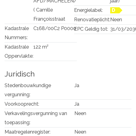
AFD/MACHELEN/
jaar)
( Camille
Energielabel:
D
Françoisstraat
Renovatieplicht:
Neen
Kadastrale
C168/00C2 P0000
EPC Geldig tot:
31/03/203
Nummers:
Kadastrale
122 m²
Oppervlakte:
Juridisch
Stedenbouwkundige
Ja
vergunning:
Voorkooprecht:
Ja
Verkavelingsvergunning van
Neen
toepassing:
Maatregelenregister:
Neen