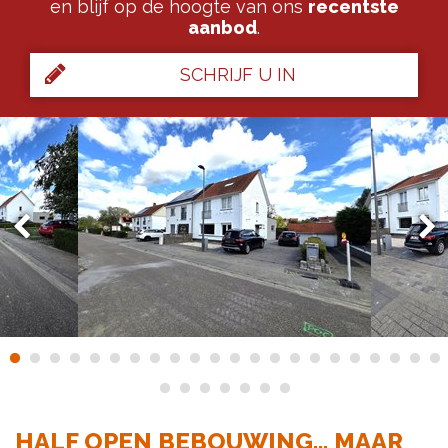
en blijf op de hoogte van ons
recentste
aanbod
.
SCHRIJF U IN
HALF OPEN BEBOUWING... MAAR