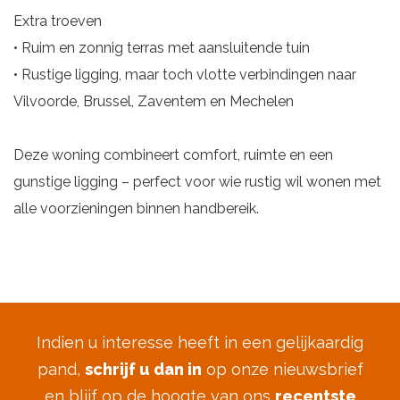
Extra troeven
• Ruim en zonnig terras met aansluitende tuin
• Rustige ligging, maar toch vlotte verbindingen naar
Vilvoorde, Brussel, Zaventem en Mechelen
Deze woning combineert comfort, ruimte en een
gunstige ligging – perfect voor wie rustig wil wonen met
alle voorzieningen binnen handbereik.
Indien u interesse heeft in een gelijkaardig
pand,
schrijf u dan in
op onze nieuwsbrief
en blijf op de hoogte van ons
recentste