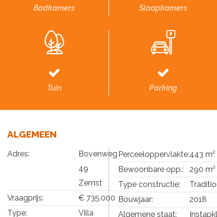
Badkamers
Slaapkamers
Tuin
Parking
ALGEMEEN
Adres:
Bovenweg
Perceeloppervlakte:
443 m²
49
Bewoonbare opp.:
290 m²
Zemst
Type constructie:
Traditi
Vraagprijs:
€ 735.000
Bouwjaar:
2018
Type:
Villa
Algemene staat:
Instapk