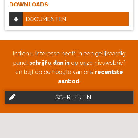
DOWNLOADS
DOCUMENTEN
Indien u interesse heeft in een gelijkaardig
pand,
schrijf u dan in
op onze nieuwsbrief
en blijf op de hoogte van ons
recentste
aanbod
.
SCHRIJF U IN