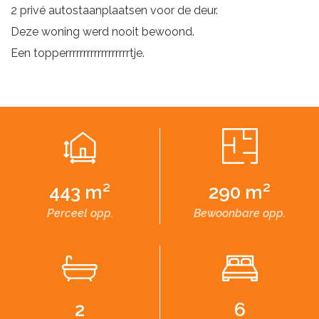
2 privé autostaanplaatsen voor de deur.
Deze woning werd nooit bewoond.
Een topperrrrrrrrrrrrrrrrrrtje.
443 m²
290 m²
Perceel opp.
Bewoonbare opp.
2
6