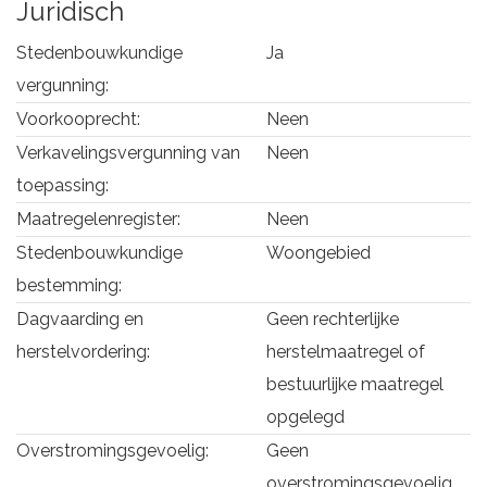
Juridisch
Stedenbouwkundige
Ja
vergunning:
Voorkooprecht:
Neen
Verkavelingsvergunning van
Neen
toepassing:
Maatregelenregister:
Neen
Stedenbouwkundige
Woongebied
bestemming:
Dagvaarding en
Geen rechterlijke
herstelvordering:
herstelmaatregel of
bestuurlijke maatregel
opgelegd
Overstromingsgevoelig:
Geen
overstromingsgevoelig