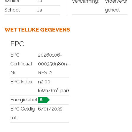
Winkel:
Ja
Verwarming:
Vloerverw.
geheel
School:
Ja
WETTELIJKE GEGEVENS
EPC
EPC
20260106-
Certificaat
0003569809-
Nr.:
RES-2
EPC Index:
92,00
kWh/(m² jaar)
Energielabel:
A
EPC Geldig
6/01/2035
tot: