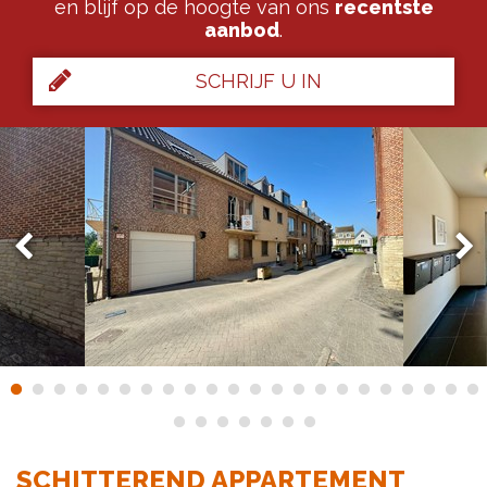
en blijf op de hoogte van ons
recentste
aanbod
.
SCHRIJF U IN
SCHITTEREND APPARTEMENT