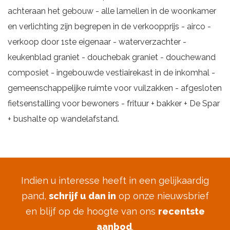
achteraan het gebouw - alle lamellen in de woonkamer
en verlichting zijn begrepen in de verkoopprijs - airco -
verkoop door 1ste eigenaar - waterverzachter -
keukenblad graniet - douchebak graniet - douchewand
composiet - ingebouwde vestiairekast in de inkomhal -
gemeenschappelijke ruimte voor vuilzakken - afgesloten
fietsenstalling voor bewoners - frituur + bakker + De Spar
+ bushalte op wandelafstand.
Indien u interesse heeft in een gelijkaardig
pand,
schrijf u dan in
op onze nieuwsbrief
en blijf op de hoogte van ons
recentste
aanbod
.