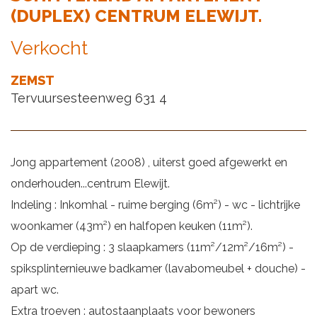
(DUPLEX) CENTRUM ELEWIJT.
Verkocht
ZEMST
Tervuursesteenweg 631 4
Jong appartement (2008) , uiterst goed afgewerkt en
onderhouden...centrum Elewijt.
Indeling : Inkomhal - ruime berging (6m²) - wc - lichtrijke
woonkamer (43m²) en halfopen keuken (11m²).
Op de verdieping : 3 slaapkamers (11m²/12m²/16m²) -
spiksplinternieuwe badkamer (lavabomeubel + douche) -
apart wc.
Extra troeven : autostaanplaats voor bewoners