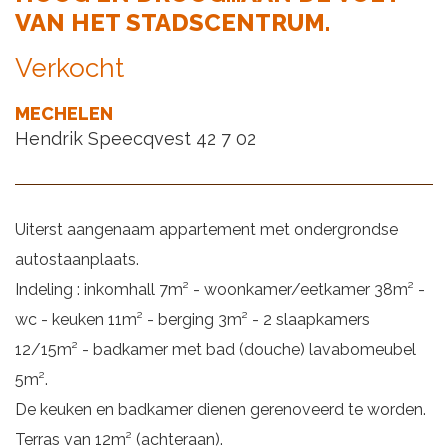
VAN HET STADSCENTRUM.
Verkocht
MECHELEN
Hendrik Speecqvest 42 7 02
Uiterst aangenaam appartement met ondergrondse
autostaanplaats.
Indeling : inkomhall 7m² - woonkamer/eetkamer 38m² -
wc - keuken 11m² - berging 3m² - 2 slaapkamers
12/15m² - badkamer met bad (douche) lavabomeubel
5m².
De keuken en badkamer dienen gerenoveerd te worden.
Terras van 12m² (achteraan).