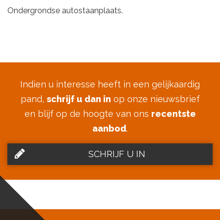
Ondergrondse autostaanplaats.
Indien u interesse heeft in een gelijkaardig
pand,
schrijf u dan in
op onze nieuwsbrief
en blijf op de hoogte van ons
recentste
aanbod
.
SCHRIJF U IN