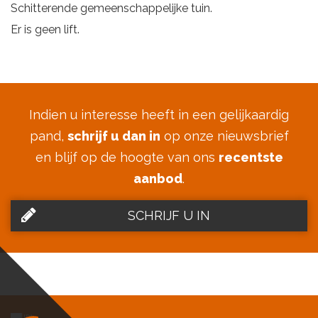
Schitterende gemeenschappelijke tuin.
Er is geen lift.
Indien u interesse heeft in een gelijkaardig
pand,
schrijf u dan in
op onze nieuwsbrief
en blijf op de hoogte van ons
recentste
aanbod
.
SCHRIJF U IN